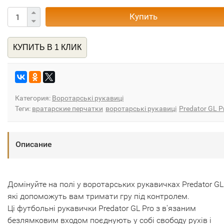
Купить
КУПИТЬ В 1 КЛИК
Категория:
Воротарські рукавиці
Теги:
вратарские перчатки
воротарські рукавиці
Predator GL P
Описание
Домінуйте на полі у воротарських рукавичках Predator GL 
які допоможуть вам тримати гру під контролем.
Ці футбольні рукавички Predator GL Pro з в'язаним
безлямковим входом поєднують у собі свободу рухів і