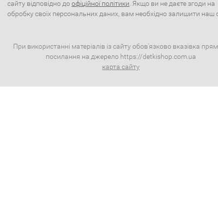
сайту відповідно до
офіційної політики
. Якщо ви не даєте згоди на
обробку своїх персональних даних, вам необхідно залишити наш 
При використанні матеріалів із сайту обов'язково вказівка пря
посилання на джерело https://detkishop.com.ua
карта сайту