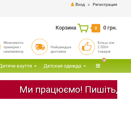
Вход
Регистрация
Корзина
0 грн.
0
Можливість
Більш ніж
примірки і
Найшвидша
2 000+
самовивозу
доставка
товарів
18
Дитяче взуття
Детская одежда
Ми працюємо! Пишіть, дзво