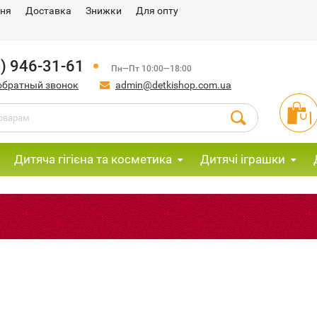
ння
Доставка
Знижки
Для опту
) 946-31-61
Пн—Пт 10:00—18:00
обратный звонок
admin@detkishop.com.ua
Дитяча гігієна та косметика
Дитячі іграшки