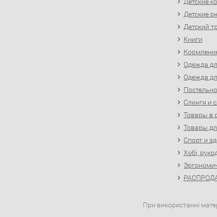
Детские к
Детские р
Детский т
Книги
Кормлени
Одежда д
Одежда д
Постельно
Слинги и 
Товары в 
Товары д
Спорт и з
Хобі, руко
Эргономи
РАСПРОДА
При використанні матер