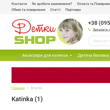
Контакти
Як зробити замовлення?
Оплата та Поверне
Обмін та повернення
Статті
Партнери
+38 (095
Заказать 
Аксесуари для колясок
Дитяча безпека
Главная
Brands
Katinka (1)