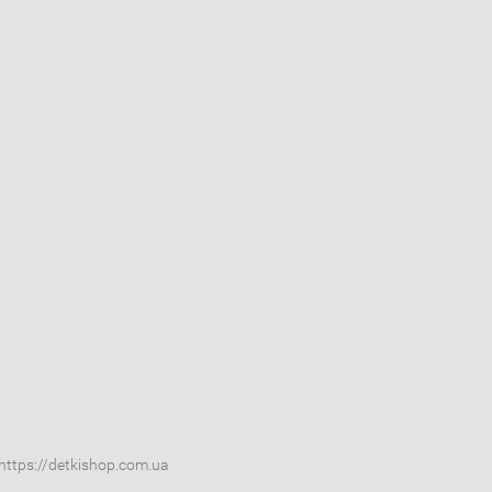
ttps://detkishop.com.ua