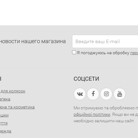
новости нашего магазина
Я погоджуюсь на обробку
пер
Ы
СОЦСЕТИ
 для колясок
зпека
ієна та косметика
Ми отримуємо та обробляємо пер
офіційної політики
. Якщо ви не 
рашки
необхідно залишити наш сайт.
уття
дежда