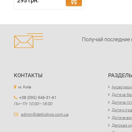
295 грн.
Получай последние 
КОНТАКТЫ
РАЗДЕЛ
м. Київ
Аксесуари
Дитяча бе
+38 (095) 946-31-61
Дитяча гіг
Пн—Пт 10:00—18:00
Дитячі іг
admin@detkishop.com.ua
Дитяче вз
Детская о