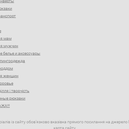
онверты
юкзаки
ранспорт
е
ля мам
ля мужчин
е белье и аксессуары
слингоодежда
роддом
ля женщин
доровье
ділля і творчість
чные рюкзаки
ЖА!!!
іалів із сайту обов'язково вказівка прямого посилання на джерело h
карта сайту