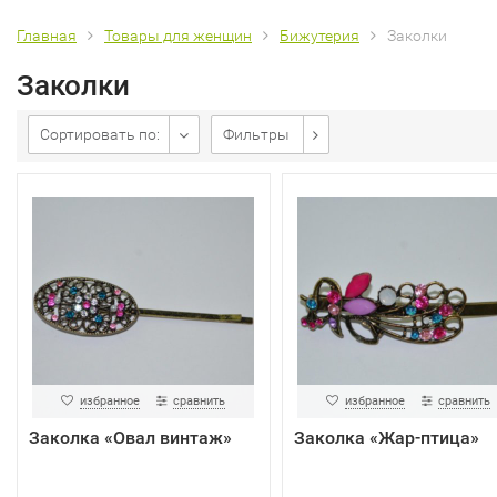
Главная
Товары для женщин
Бижутерия
Заколки
Заколки
Сортировать по:
Фильтры
избранное
сравнить
избранное
сравнить
Заколка «Овал винтаж»
Заколка «Жар-птица»