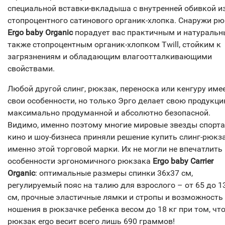
специальной вставки-вкладыша с внутренней обивкой и
стопроцентного сатинового органик-хлопка. Снаружи р
Ergo baby Organic
порадует вас практичным и натураль
также стопроцентным органик-хлопком Twill, стойким к
загрязнениям и обладающим влагоотталкивающими
свойствами.
Любой другой слинг, рюкзак, переноска или кенгуру име
свои особенности, но только Эрго делает свою продукц
максимально продуманной и абсолютно безопасной.
Видимо, именно поэтому многие мировые звезды спорта
кино и шоу-бизнеса приняли решение купить слинг-рюкз
именно этой торговой марки. Их не могли не впечатлить
особенности эргономичного рюкзака
Ergo baby Carrier
Organic
: оптимальные размеры спинки 36х37 см,
регулируемый пояс на талию для взрослого – от 65 до 1
см, прочные эластичные лямки и стропы и возможность
ношения в рюкзачке ребенка весом до 18 кг при том, чт
рюкзак ergo весит всего лишь 690 граммов!