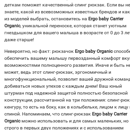
деткам поможет качественный слинг рюкзак. Если вы н
знаете, какой из всевозможных известных брендов и ка
из моделей выбрать, остановитесь на
Ergo baby Carrier
Organic
, уникальной переноске, которая станет уютным
гнездышком для вашего малыша в возрасте от 0 до 3 ле
даже старше!
Невероятно, но факт: рюкзачок
Ergo baby Organic
способ
обеспечить вашему малышу первозданный комфорт вку
возможностями полноценного развития. Иначе и быть н
может, ведь этот слинг-рюкзак, эргономичный и
многофункциональный, позволит вашей дружной коман
добиваться новых упехов с каждым днем! Ваш юный
штурман под надежной защитой полностью безопасной
конструкции, расcчитанной на три положения: слинг-рюк
кенгуру, то есть на боку, как в колыбельке, лицом к лицу 
спиной. Напоминаем, что слинг-рюкзак
Ergo baby Carrier
Organic
можно использовать и для самых маленьких, но
строго в первых двух положениях и с использованием