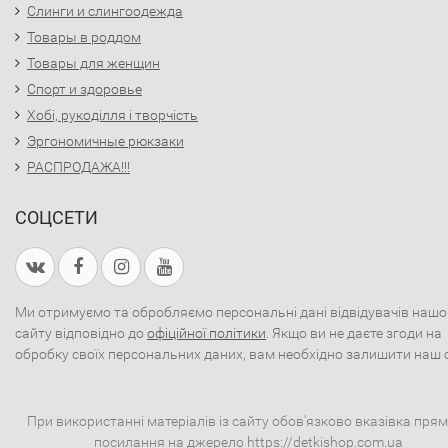
Слинги и слингоодежда
Товары в роддом
Товары для женщин
Спорт и здоровье
Хобі, рукоділля і творчість
Эргономичные рюкзаки
РАСПРОДАЖА!!!
СОЦСЕТИ
Ми отримуємо та обробляємо персональні дані відвідувачів нашо
сайту відповідно до
офіційної політики
. Якщо ви не даєте згоди на
обробку своїх персональних даних, вам необхідно залишити наш 
При використанні матеріалів із сайту обов'язково вказівка пря
посилання на джерело https://detkishop.com.ua