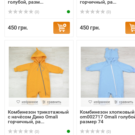
голубой, разм...
горчичный, ра...
(0)
(0)
450 грн.
450 грн.
избранное
сравнить
избранное
сравнить
Комбинезон трикотажный
Комбинезон хлопковый
с начёсом Дино Omali
om002717 Omali голубой
горчичный, ра...
размер 74
(0)
(0)