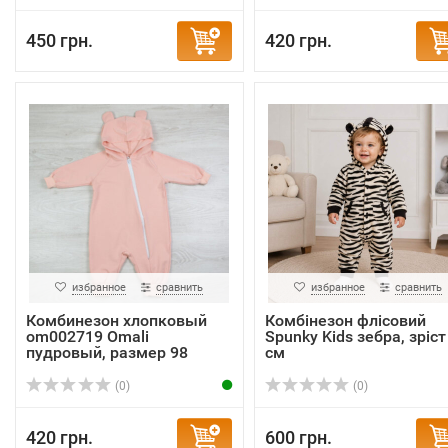
450 грн.
420 грн.
избранное
сравнить
избранное
сравнить
Комбинезон хлопковый
Комбінезон флісовий
om002719 Omali
Spunky Kids зебра, зріст
пудровый, размер 98
см
(0)
(0)
420 грн.
600 грн.