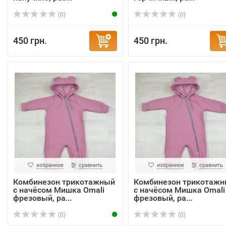
(0)
(0)
450 грн.
450 грн.
избранное
сравнить
избранное
сравнить
Комбинезон трикотажный
Комбинезон трикотаж
с начёсом Мишка Omali
с начёсом Мишка Omali
фрезовый, ра...
фрезовый, ра...
(0)
(0)