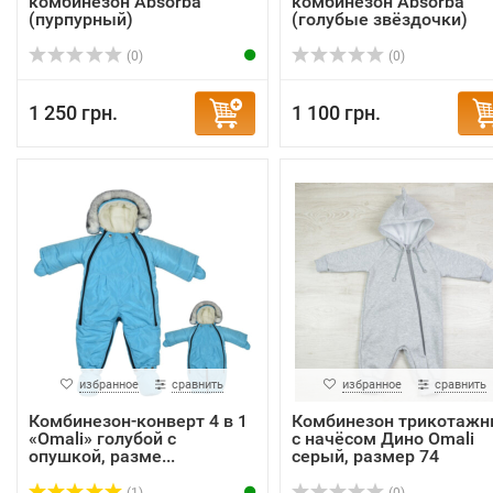
комбинезон Absorba
комбинезон Absorba
(пурпурный)
(голубые звёздочки)
(0)
(0)
1 250 грн.
1 100 грн.
избранное
сравнить
избранное
сравнить
Комбинезон-конверт 4 в 1
Комбинезон трикотаж
«Omali» голубой с
с начёсом Дино Omali
опушкой, разме...
серый, размер 74