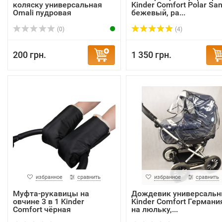
коляску универсальная
Kinder Comfort Polar Sa
Omali пудровая
бежевый, ра...
(0)
(4)
200 грн.
1 350 грн.
избранное
сравнить
избранное
сравнить
Муфта-рукавицы на
Дождевик универсаль
овчине 3 в 1 Kinder
Kinder Comfort Германи
Comfort чёрная
на люльку,...