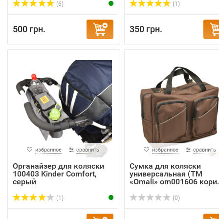
(6)
(1)
500 грн.
350 грн.
избранное
сравнить
избранное
сравнить
Органайзер для коляски
Сумка для коляски
100403 Kinder Comfort,
универсальная (ТМ
серый
«Omali» om001606 кори..
(1)
(0)