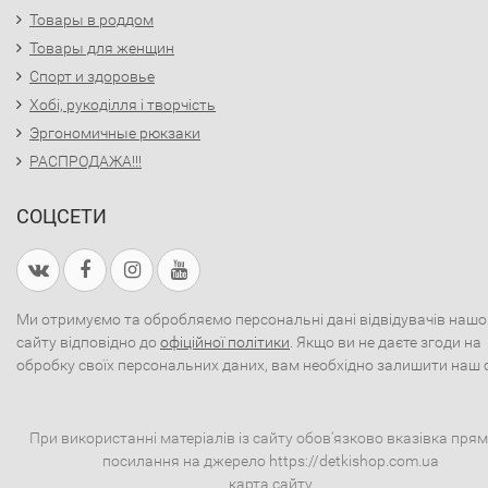
Товары в роддом
Товары для женщин
Спорт и здоровье
Хобі, рукоділля і творчість
Эргономичные рюкзаки
РАСПРОДАЖА!!!
СОЦСЕТИ
Ми отримуємо та обробляємо персональні дані відвідувачів нашо
сайту відповідно до
офіційної політики
. Якщо ви не даєте згоди на
обробку своїх персональних даних, вам необхідно залишити наш 
При використанні матеріалів із сайту обов'язково вказівка пря
посилання на джерело https://detkishop.com.ua
карта сайту