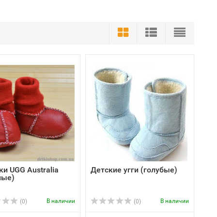
ки UGG Australia
Детские угги (голубые)
ные)
В наличии
В наличии
(0)
(0)