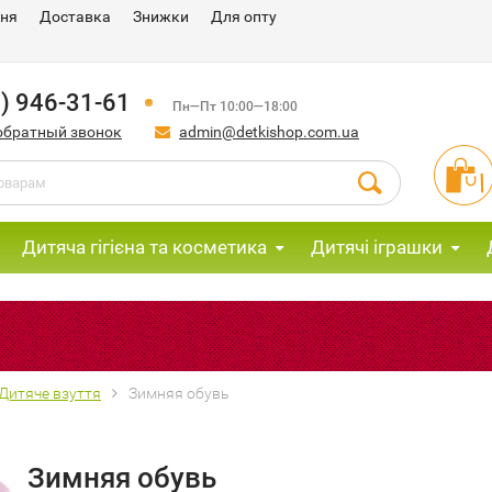
ння
Доставка
Знижки
Для опту
) 946-31-61
Пн—Пт 10:00—18:00
обратный звонок
admin@detkishop.com.ua
Дитяча гігієна та косметика
Дитячі іграшки
Дитяче взуття
Зимняя обувь
Зимняя обувь