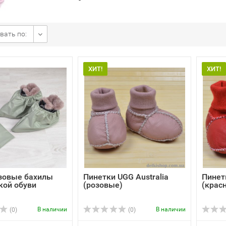
вать по:
ХИТ!
ХИТ!
зовые бахилы
Пинетки UGG Australia
Пинет
кой обуви
(розовые)
(крас
В наличии
В наличии
(0)
(0)