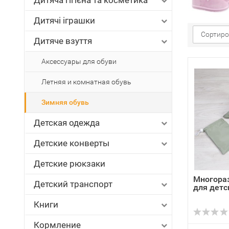
Дитяча гігієна та косметика
Дитячі іграшки
Сортиро
Дитяче взуття
Аксессуары для обуви
Летняя и комнатная обувь
Зимняя обувь
Детская одежда
Детские конверты
Детские рюкзаки
Многора
Детский транспорт
для детс
Книги
Кормление