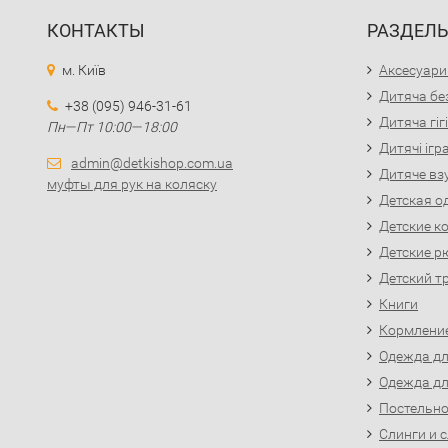
КОНТАКТЫ
РАЗДЕЛ
м. Київ
Аксесуари
Дитяча бе
+38 (095) 946-31-61
Дитяча гіг
Пн—Пт 10:00—18:00
Дитячі іг
admin@detkishop.com.ua
Дитяче вз
муфты для рук на коляску
Детская о
Детские к
Детские р
Детский т
Книги
Кормлени
Одежда д
Одежда д
Постельно
Слинги и 