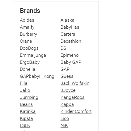
Brands
Adidas
Alaska
Amalfy
BabyHas
Burberry
Carters
Crane
Decathlon
DooDogs
DS
Emmaljunga
Epimeno
ErgoBaby
Baby GAP
Donella
GAP
GAPbabyH.Kong
Guess
Fila
Jack Wolfskin
Jako
JJovce
Jumping
KangaRoos
Beans
Kappa
Katinka
Kinder Comfort
Kipsta
Lico
LSLK
NiK