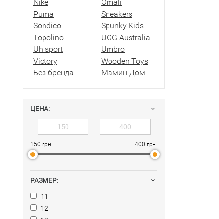
Nike
Omali
Puma
Sneakers
Sondico
Spunky Kids
Topolino
UGG Australia
Uhlsport
Umbro
Victory
Wooden Toys
Без бренда
Мамин Дом
ЦЕНА:
—
150 грн.
400 грн.
РАЗМЕР:
11
12