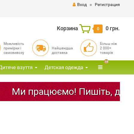
Вход
Регистрация
Корзина
0 грн.
0
Можливість
Більш ніж
примірки і
Найшвидша
2 000+
самовивозу
доставка
товарів
18
Дитяче взуття
Детская одежда
Ми працюємо! Пишіть, дзвоніть