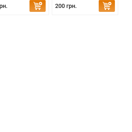
рн.
200 грн.