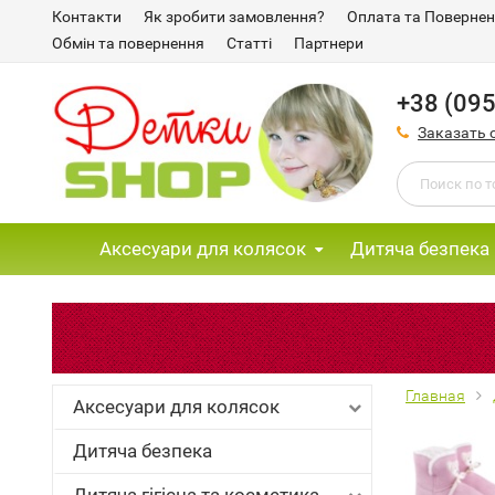
Контакти
Як зробити замовлення?
Оплата та Поверне
Обмін та повернення
Статті
Партнери
+38 (095
Заказать 
Аксесуари для колясок
Дитяча безпека
Главная
Аксесуари для колясок
Дитяча безпека