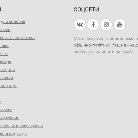
Ы
СОЦСЕТИ
 для колясок
зпека
ієна та косметика
Ми отримуємо та обробляємо пер
офіційної політики
. Якщо ви не 
рашки
необхідно залишити наш сайт.
уття
дежда
онверты
юкзаки
ранспорт
е
ля мам
ля мужчин
е белье и аксессуары
слингоодежда