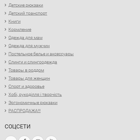
Детские рюкзаки
Детский транспорт
Книги
Кормление
Одежда для мам
Одежда для мужчин
Постельное белье и аксессуары
Слинги и слингоодежда
Товары в роддом
Товары для женщин
Спорт и здоровье
Хобі, рукоділля і творчість
Эргономичные рюкзаки
РАСПРОДАЖА!!!
СОЦСЕТИ