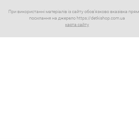
При використанні матеріалів із сайту обов'язково вказівка пря
посилання на джерело https://detkishop.com.ua
карта сайту