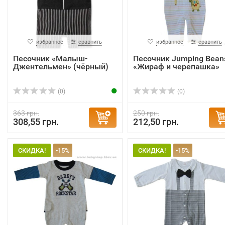
избранное
сравнить
избранное
сравнить
Песочник «Малыш-
Песочник Jumping Bean
Джентельмен» (чёрный)
«Жираф и черепашка»
(0)
(0)
363 грн.
250 грн.
308,55 грн.
212,50 грн.
СКИДКА!
-15%
СКИДКА!
-15%