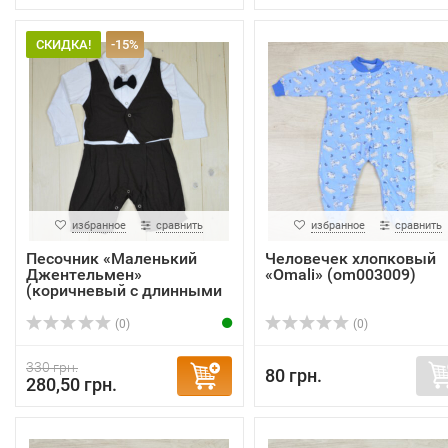
СКИДКА!
-15%
избранное
сравнить
избранное
сравнить
Песочник «Маленький
Человечек хлопковый
Джентельмен»
«Omali» (om003009)
(коричневый с длинными
р...
(0)
(0)
330 грн.
80 грн.
280,50 грн.