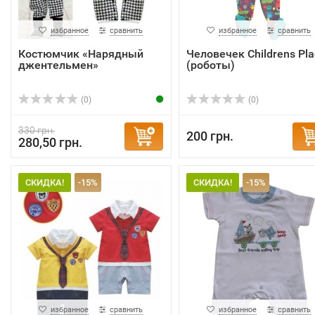
избранное
сравнить
избранное
сравнить
Костюмчик «Нарядный
Человечек Childrens Pla
джентельмен»
(роботы)
(0)
(0)
330 грн.
200 грн.
280,50 грн.
СКИДКА!
-15%
СКИДКА!
-15%
избранное
сравнить
избранное
сравнить