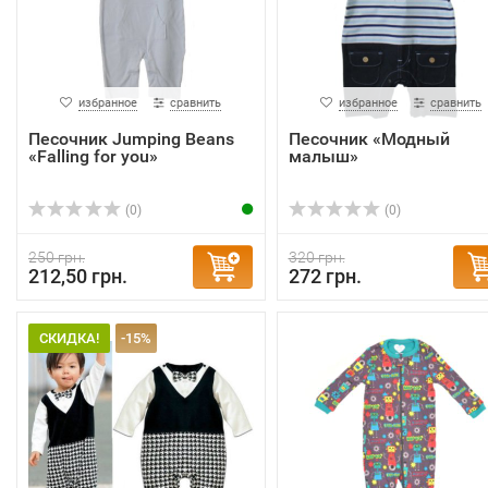
избранное
сравнить
избранное
сравнить
Песочник Jumping Beans
Песочник «Модный
«Falling for you»
малыш»
(0)
(0)
250 грн.
320 грн.
212,50 грн.
272 грн.
СКИДКА!
-15%