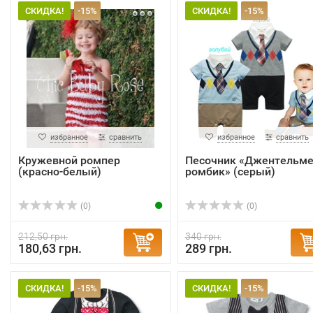
СКИДКА!
-15%
СКИДКА!
-15%
избранное
сравнить
избранное
сравнить
Кружевной ромпер
Песочник «Джентельм
(красно-белый)
ромбик» (серый)
(0)
(0)
212,50 грн.
340 грн.
180,63 грн.
289 грн.
СКИДКА!
-15%
СКИДКА!
-15%