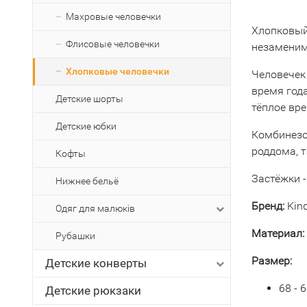
Махровые человечки
Хлопковый
Флисовые человечки
незаменим
Хлопковые человечки
Человечек
время год
Детские шорты
тёплое вре
Детские юбки
Комбинезо
роддома, т
Кофты
Застёжки -
Нижнее бельё
Бренд:
Kind
Одяг для малюків
Материал:
Рубашки
Размер:
Детские конверты
68 - 
Детские рюкзаки