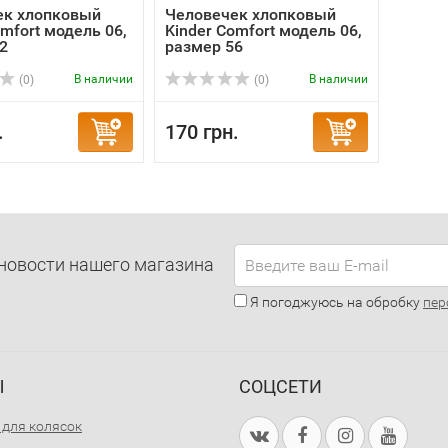
ек хлопковый
Человечек хлопковый
omfort модель 06,
Kinder Comfort модель 06,
2
размер 56
В наличии
В наличии
(0)
(0)
.
170 грн.
новости нашего магазина
Я погоджуюсь на обробку
пер
Ы
СОЦСЕТИ
 для колясок