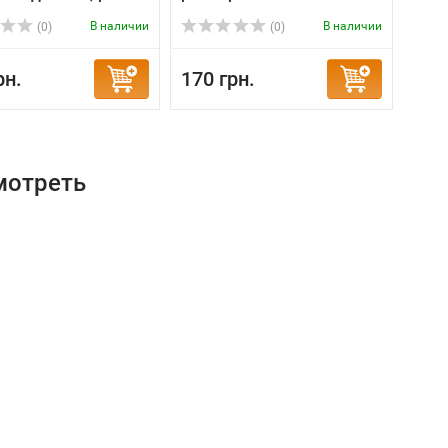
В наличии
В наличии
(0)
(0)
рн.
170 грн.
60 
мотреть