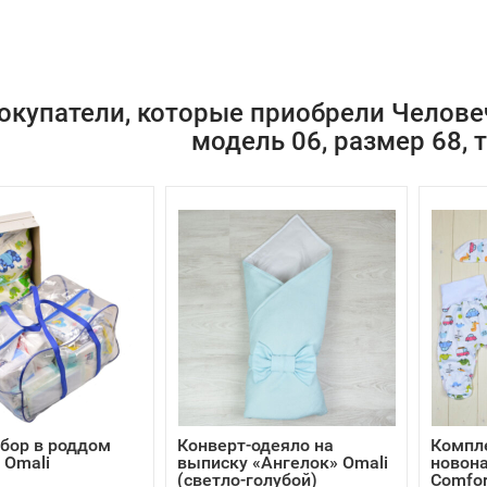
окупатели, которые приобрели Человеч
модель 06, размер 68, 
бор в роддом
Конверт-одеяло на
Компл
 Omali
выписку «Ангелок» Omali
новона
(светло-голубой)
Comfor