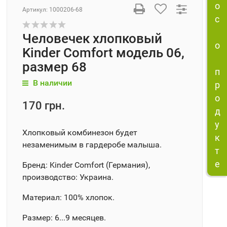
о
Артикул:
1000206-68
с
Человечек хлопковый
о
Kinder Comfort модель 06,
размер 68
п
В наличии
р
о
170 грн.
д
у
Хлопковый комбинезон будет
к
незаменимым в гардеробе малыша.
т
е
Бренд: Kinder Comfort (Германия),
производство: Украина.
Материал: 100% хлопок.
Размер: 6...9 месяцев.