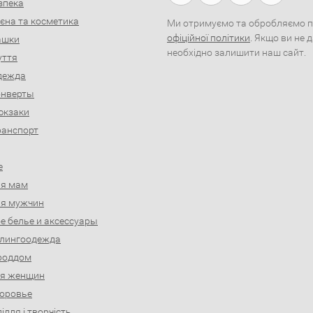
зпека
ієна та косметика
Ми отримуємо та обробляємо пер
офіційної політики
. Якщо ви не 
рашки
необхідно залишити наш сайт.
уття
дежда
онверты
юкзаки
ранспорт
е
ля мам
ля мужчин
е белье и аксессуары
слингоодежда
роддом
ля женщин
доровье
ділля і творчість