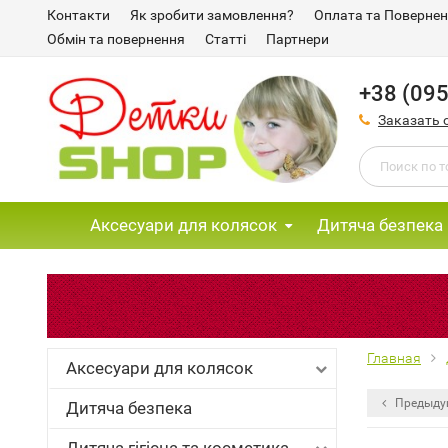
Контакти
Як зробити замовлення?
Оплата та Поверне
Обмін та повернення
Статті
Партнери
+38 (095
Заказать 
Аксесуари для колясок
Дитяча безпека
Главная
Аксесуари для колясок
Предыду
Дитяча безпека