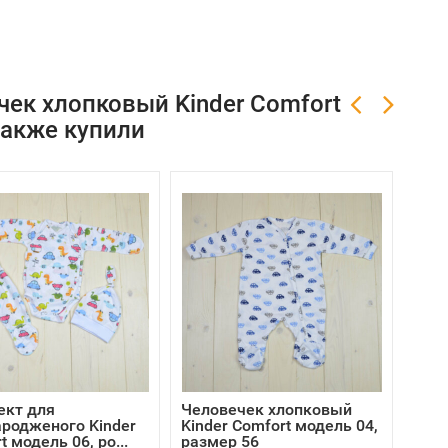
ек хлопковый Kinder Comfort
также купили
ект для
Человечек хлопковый
Тру
родженого Kinder
Kinder Comfort модель 04,
2143
t модель 06, ро...
размер 56
раз