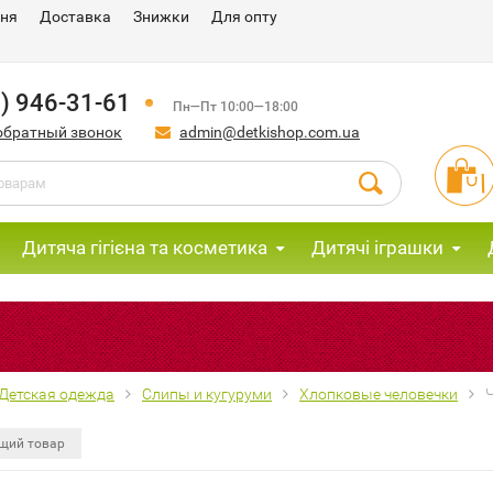
ння
Доставка
Знижки
Для опту
) 946-31-61
Пн—Пт 10:00—18:00
обратный звонок
admin@detkishop.com.ua
Дитяча гігієна та косметика
Дитячі іграшки
М
Детская одежда
Слипы и кугуруми
Хлопковые человечки
щий товар