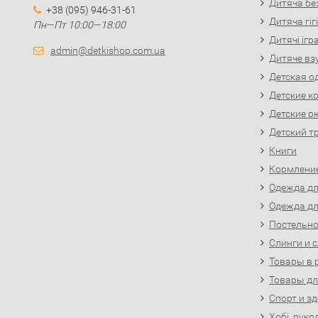
Дитяча бе
+38 (095) 946-31-61
Дитяча гіг
Пн—Пт 10:00—18:00
Дитячі іг
admin@detkishop.com.ua
Дитяче вз
Детская о
Детские к
Детские р
Детский т
Книги
Кормлени
Одежда д
Одежда д
Постельно
Слинги и 
Товары в 
Товары д
Спорт и з
Хобі, руко