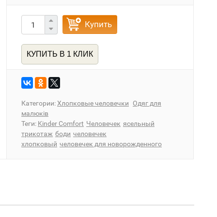
Купить
КУПИТЬ В 1 КЛИК
Категории:
Хлопковые человечки
Одяг для
малюків
Теги:
Kinder Comfort
Человечек
ясельный
трикотаж
боди
человечек
хлопковый
человечек для новорожденного