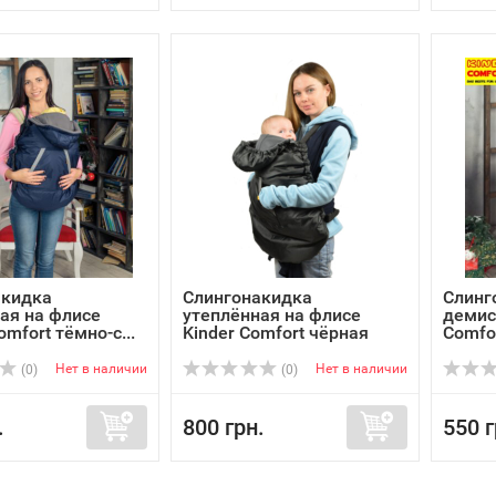
акидка
Слингонакидка
Слинг
ая на флисе
утеплённая на флисе
демис
omfort тёмно-с...
Kinder Comfort чёрная
Comfo
Нет в наличии
Нет в наличии
(0)
(0)
.
800 грн.
550 г