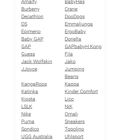
Amalfy
BabyHas
Burberry
Crane
Decathlon
DooDogs
DS
Emmaljunga
Epimeno
ErgoBaby
Baby GAP
Donella
GAP
GAPbabyH.Kong
Guess
Fila
Jack Wolfskin
Jako
JJovce
Jumping
Beans
KangaRoos
Kappa
Katinka
Kinder Comfort
Kipsta
Lico
LSLK
NiK
Nike
Omali
Puma
Sneakers
Sondico
Topolino
UGG Australia
Uhlsport