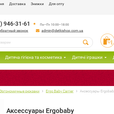
ння
Доставка
Знижки
Для опту
) 946-31-61
Пн—Пт 10:00—18:00
обратный звонок
admin@detkishop.com.ua
Дитяча гігієна та косметика
Дитячі іграшки
М
Эргономичные рюкзаки
Ergo Baby Carrier
Аксессуары Ergobab
Аксессуары Ergobaby