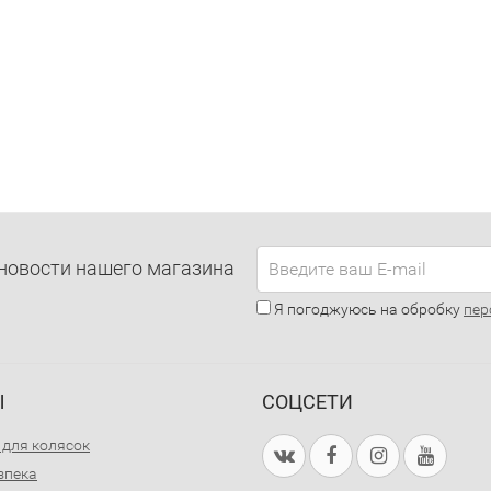
новости нашего магазина
Я погоджуюсь на обробку
пер
Ы
СОЦСЕТИ
 для колясок
зпека