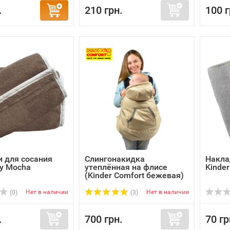
.
210 грн.
100 г
 для сосания
Слингонакидка
Накла
y Mocha
утеплённая на флисе
Kinder
(Kinder Comfort бежевая)
Нет в наличии
Нет в наличии
(0)
(3)
.
700 грн.
70 гр