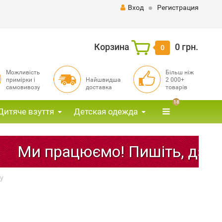
Вход
Регистрация
Корзина
0 грн.
0
Можливість
Більш ніж
примірки і
Найшвидша
2 000+
самовивозу
доставка
товарів
18
Дитяче взуття
Детская одежда
и працюємо! Пишіть, дзвоніть
y