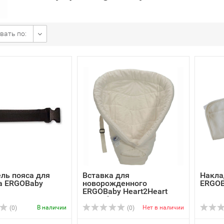
вать по:
ль пояса для
Вставка для
Накла
а ERGOBaby
новорожденного
ERGOB
ERGOBaby Heart2Heart
Natural
В наличии
Нет в наличии
(0)
(0)