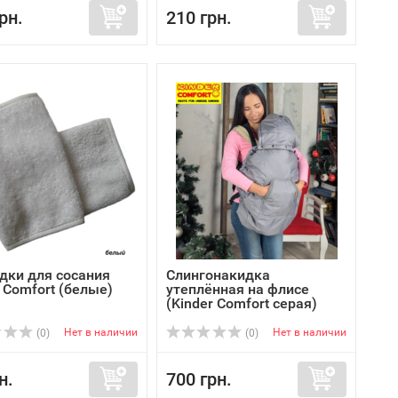
рн.
210 грн.
дки для сосания
Слингонакидка
 Comfort (белые)
утеплённая на флисе
(Kinder Comfort серая)
Нет в наличии
Нет в наличии
(0)
(0)
н.
700 грн.