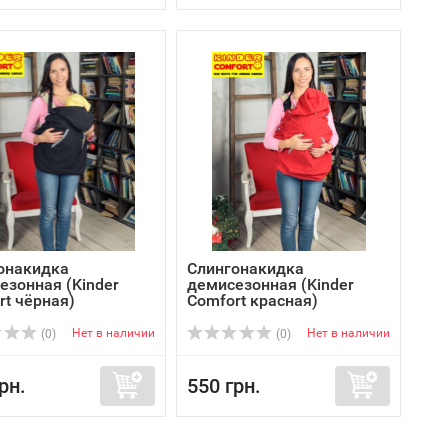
онакидка
Слингонакидка
езонная (Kinder
демисезонная (Kinder
rt чёрная)
Comfort красная)
Нет в наличии
Нет в наличии
(0)
(0)
рн.
550 грн.