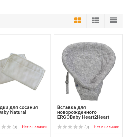
дки для сосания
Вставка для
aby Natural
новорожденного
ERGOBaby Heart2Heart
Galaxy Grey
Нет в наличии
Нет в наличии
(0)
(0)