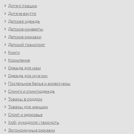
Дитячі іграшки
Дитяче взуття
Детская одежда
Детские конверты
Детские рюкзаки
Детский транспорт
Книги
Кормление
Одежда для мам
Одежда для мужчин
Постельное белье и аксессуары
Слинги и слингоодежда
Товары в роддом
Товары для женщин
Спорт и здоровье
Хобі, рукоділля і творчість
Эргономичные рюкзаки