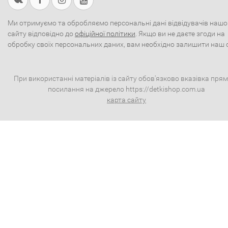
Ми отримуємо та обробляємо персональні дані відвідувачів нашо
сайту відповідно до
офіційної політики
. Якщо ви не даєте згоди на
обробку своїх персональних даних, вам необхідно залишити наш 
При використанні матеріалів із сайту обов'язково вказівка пря
посилання на джерело https://detkishop.com.ua
карта сайту