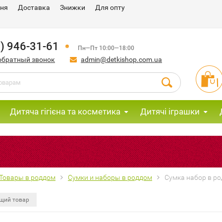
ння
Доставка
Знижки
Для опту
) 946-31-61
Пн—Пт 10:00—18:00
обратный звонок
admin@detkishop.com.ua
Дитяча гігієна та косметика
Дитячі іграшки
М
Товары в роддом
Сумки и наборы в роддом
Сумка набор в р
щий товар