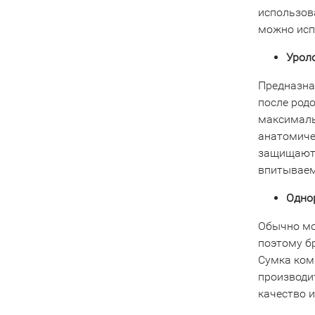
использова
можно исп
Урол
Предназна
после родо
максималь
анатомиче
защищают 
впитывае
Однор
Обычно мо
поэтому бр
Сумка ком
производи
качество 