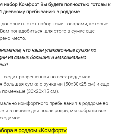
я набор Комфорт Вы будете полностью готовы к
-4 дневному пребыванию в роддоме.
 дополнить этот набор теми товарами, которые
Вам понадобиться, для этого в сумке еще
рено место.
внимание, что наши упаковочные сумки по
дни из самых больших и максимально
ых!
т входит разрешенная во всех роддомах
я большая сумка с ручками (50х30х25 см) и еще
а поменьше (30х20х15 см).
мально комфортного пребывания в роддоме во
в и в первые дни после родов, мы собрали все
бходимое.
абора в роддом «Комфорт»
: