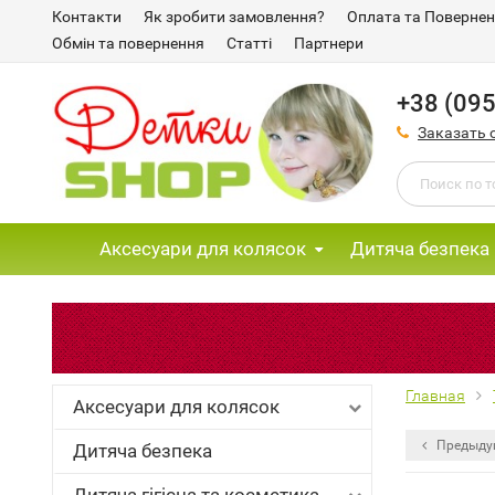
Контакти
Як зробити замовлення?
Оплата та Поверне
Обмін та повернення
Статті
Партнери
+38 (095
Заказать 
Аксесуари для колясок
Дитяча безпека
Главная
Аксесуари для колясок
Предыду
Дитяча безпека