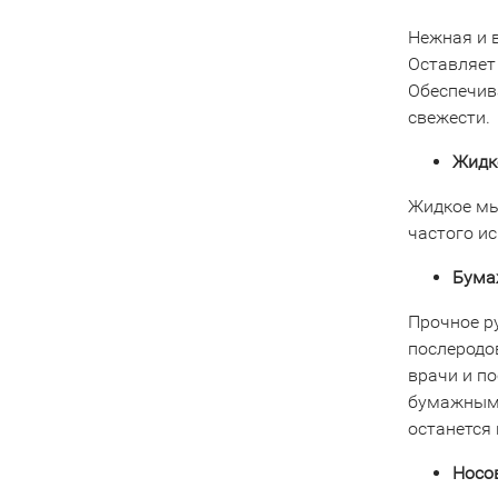
Нежная и 
Оставляет
Обеспечив
свежести.
Жидк
Жидкое мы
частого и
Бумаж
Прочное р
послеродо
врачи и по
бумажным 
останется
Носов