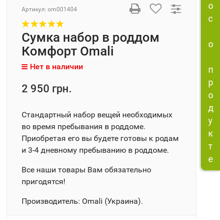
о
Артикул:
оm001404
с
Сумка набор в роддом
о
Комфорт Omali
Нет в наличии
п
р
2 950 грн.
о
д
Стандартный набор вещей необходимых
у
во время пребывания в роддоме.
к
Приобретая его вы будете готовы к родам
т
и 3-4 дневному пребыванию в роддоме.
е
Все наши товары Вам обязательно
пригодятся!
Производитель: Omali (Украина).