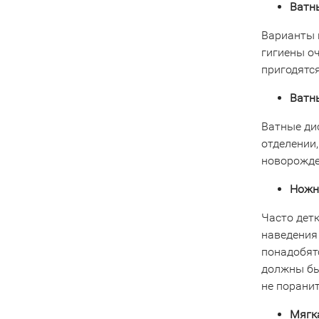
Ватны
Варианты 
гигиены о
пригодятся
Ватны
Ватные ди
отделении,
новорожде
Ножн
Часто дет
наведения
понадобят
должны бы
не порани
Мягка