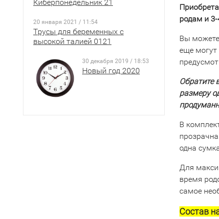
Киберпонедельник 21
Приобрета
родам и 3
20 января 2021 / 11:54
Трусы для беременных с
Вы можете
высокой талией 0121
еще могут 
предусмот
30 декабря 2019 / 18:53
Новый год 2020
Обратите 
размеру о
продуманн
В комплек
прозрачна
одна сумк
Для макси
время родо
самое нео
Состав н