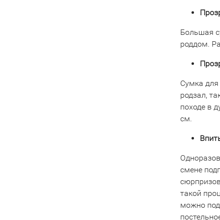
Прозр
Большая с
роддом. Р
Прозр
Сумка для
родзал, т
походе в 
см.
Впиты
Одноразов
смене подг
сюрпризов
такой про
можно под
постельно