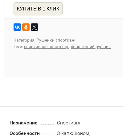
КУПИТЬ В 1 КЛИК
Категория:
Рушники спортивні
Теги:
спортивное полотенце
спортивний рушник
Назначение
Спортивні
Особенности
З капюшоном,