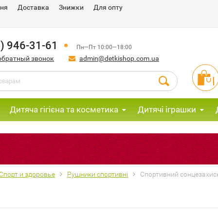
ння
Доставка
Знижки
Для опту
) 946-31-61
Пн—Пт 10:00—18:00
обратный звонок
admin@detkishop.com.ua
Дитяча гігієна та косметика
Дитячі іграшки
Спорт и здоровье
Рушники спортивні
Спортивний сонцезахис