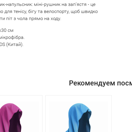
к-напульсник: міні-рушник на зап'ястя - це
о для тенісу, бігу та велоспорту, щоб швидко
ти піт з чола прямо на ходу.
х30 см
ікрофібра.
DS (Китай).
Рекомендуем пос