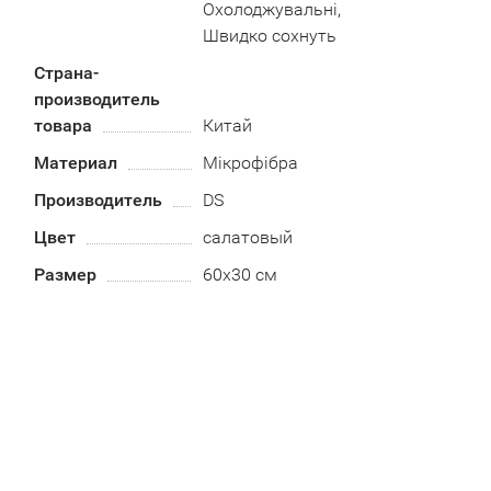
Охолоджувальні,
Швидко сохнуть
Страна-
производитель
товара
Китай
Материал
Мікрофібра
Производитель
DS
Цвет
салатовый
Размер
60х30 см