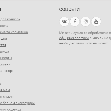
Ы
СОЦСЕТИ
 для колясок
зпека
ієна та косметика
Ми отримуємо та обробляємо пер
офіційної політики
. Якщо ви не 
рашки
необхідно залишити наш сайт.
уття
дежда
онверты
юкзаки
ранспорт
е
ля мам
ля мужчин
е белье и аксессуары
слингоодежда