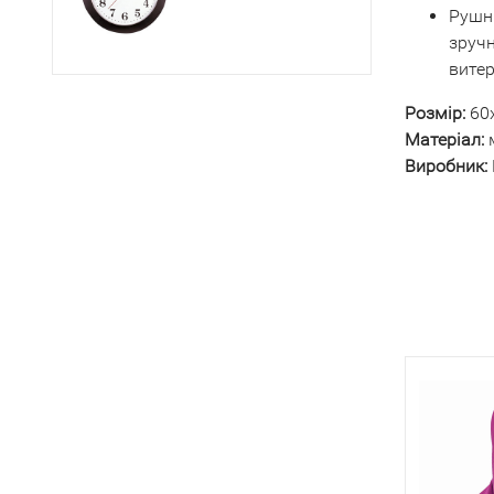
Рушни
зручн
витер
Розмір:
60
Матеріал:
м
Виробник: