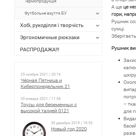
Термопродукція
А ще
це не
Футбольне взуття БУ
гори, напр
Рушник сох
Хобі, рукоділля і творчість
сумці.
Зберігаєть
Эргономичные рюкзаки
Рушник вик
РАСПРОДАЖА!!!
Захис
капюш
шкіру
25 ноября 2021 / 20:16
Чёрная Пятница и
Охоло
Киберпонедельник 21
випа
потрі
20 января 2021 / 11:54
– тка
Трусы для беременных с
высокой талией 0121
для п
Видал
30 декабря 2019 / 18:53
басей
Новый год 2020
разів