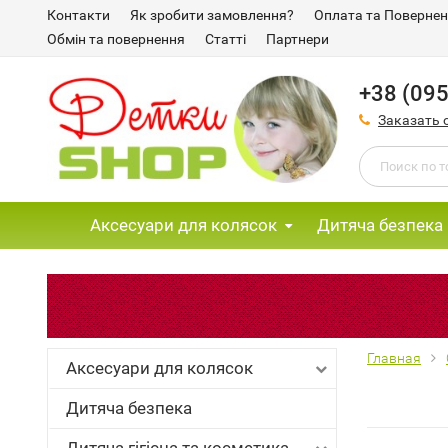
Контакти
Як зробити замовлення?
Оплата та Поверне
Обмін та повернення
Статті
Партнери
+38 (095
Заказать 
Аксесуари для колясок
Дитяча безпека
Главная
Аксесуари для колясок
Дитяча безпека