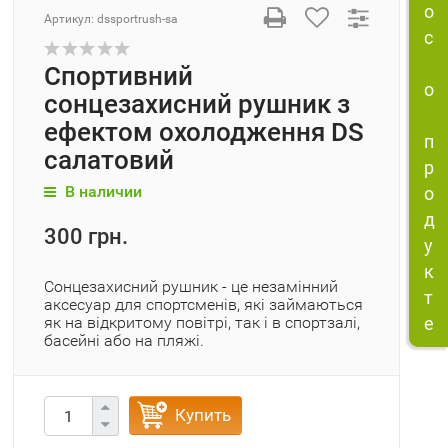
о
Артикул:
dssportrush-sa
с
Спортивний
о
сонцезахисний рушник з
ефектом охолодження DS
п
салатовий
р
В наличии
о
д
300 грн.
у
к
Сонцезахисний рушник - це незамінний
т
аксесуар для спортсменів, які займаються
як на відкритому повітрі, так і в спортзалі,
е
басейні або на пляжі.
Купить