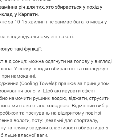
замінна річ для тих, хто збирається у похід у
иклад, у Карпати.
не за 10-15 хвилин і не займає багато місця у
ся в індивідуальному зіп-пакеті.
онує такі функції:
т від сонця: можна одягнути на голову у вигляді
она. У спеку швидко вбирає піт та охолоджує
 при намоканні.
дження (Cooling Towels): працює за принципом
ровування вологи. Щоб активувати ефект,
бно намочити рушник водою, віджати, струсити
нина миттєво стане холодною. Відмінний вибір
робіжок та тренувань на відкритому повітрі.
ення вологи, поту: ідеальні для спортзалу,
ну та пляжу завдяки властивості вбирати до 5
 більше власної ваги.