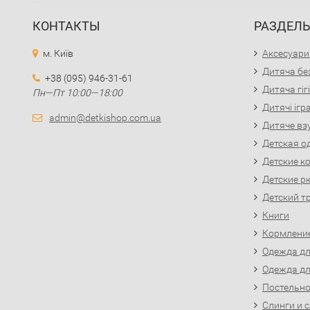
КОНТАКТЫ
РАЗДЕЛ
м. Київ
Аксесуари
Дитяча бе
+38 (095) 946-31-61
Дитяча гіг
Пн—Пт 10:00—18:00
Дитячі іг
admin@detkishop.com.ua
Дитяче вз
Детская о
Детские к
Детские р
Детский т
Книги
Кормлени
Одежда д
Одежда д
Постельно
Слинги и 