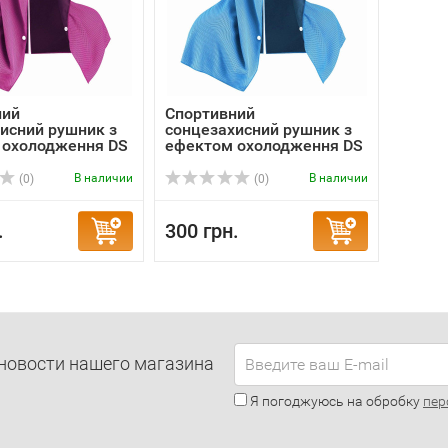
ний
Спортивний
исний рушник з
сонцезахисний рушник з
 охолодження DS
ефектом охолодження DS
...
В наличии
В наличии
(0)
(0)
.
300 грн.
новости нашего магазина
Я погоджуюсь на обробку
пер