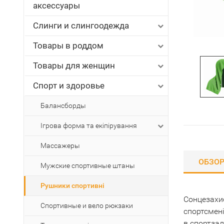
аксессуары
Слинги и слингоодежда
Товары в роддом
Товары для женщин
Спорт и здоровье
Балансборды
Ігрова форма та екіпірування
Массажеры
ОБЗО
Мужские спортивные штаны
Рушники спортивні
Сонцезахис
Спортивные и вело рюкзаки
спортсмені
в спортзал