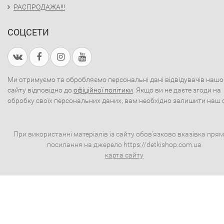
РАСПРОДАЖА!!!
СОЦСЕТИ
Ми отримуємо та обробляємо персональні дані відвідувачів нашо
сайту відповідно до
офіційної політики
. Якщо ви не даєте згоди на
обробку своїх персональних даних, вам необхідно залишити наш 
При використанні матеріалів із сайту обов'язково вказівка пря
посилання на джерело https://detkishop.com.ua
карта сайту