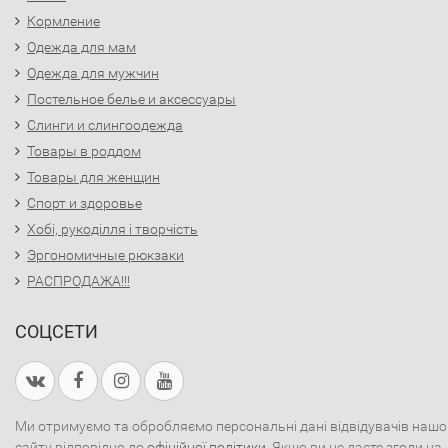
Кормление
Одежда для мам
Одежда для мужчин
Постельное белье и аксессуары
Слинги и слингоодежда
Товары в роддом
Товары для женщин
Спорт и здоровье
Хобі, рукоділля і творчість
Эргономичные рюкзаки
РАСПРОДАЖА!!!
СОЦСЕТИ
Ми отримуємо та обробляємо персональні дані відвідувачів нашо
сайту відповідно до
офіційної політики
. Якщо ви не даєте згоди на