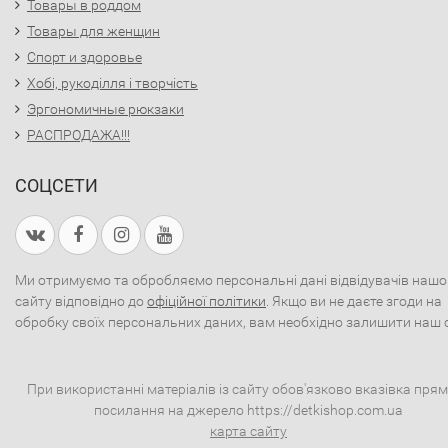
Товары в роддом
Товары для женщин
Спорт и здоровье
Хобі, рукоділля і творчість
Эргономичные рюкзаки
РАСПРОДАЖА!!!
СОЦСЕТИ
Ми отримуємо та обробляємо персональні дані відвідувачів нашо
сайту відповідно до
офіційної політики
. Якщо ви не даєте згоди на
обробку своїх персональних даних, вам необхідно залишити наш 
При використанні матеріалів із сайту обов'язково вказівка пря
посилання на джерело https://detkishop.com.ua
карта сайту