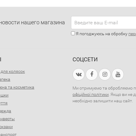
новости нашего магазина
Я погоджуюсь на обробку
пер
Ы
СОЦСЕТИ
 для колясок
зпека
ієна та косметика
Ми отримуємо та обробляємо пер
офіційної політики
. Якщо ви не 
рашки
необхідно залишити наш сайт.
уття
дежда
онверты
юкзаки
ранспорт