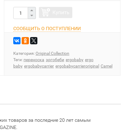
Купить
СООБЩИТЬ О ПОСТУПЛЕНИИ
Категория:
Original Collection
Теги:
переноска
эргобеби
ergobaby
ergo
baby
ergobabycarrier
ergobabycarrieroriginal
Camel
ких товаров за последние 20 лет самым
GAZINE.