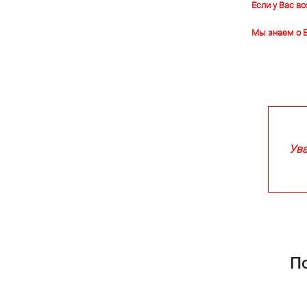
Если у Вас в
Мы знаем о E
Ува
По