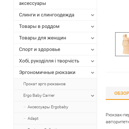
аксессуары
Слинги и слингоодежда
Товары в роддом
Товары для женщин
Спорт и здоровье
Хобі, рукоділля і творчість
Эргономичные рюкзаки
Прокат эрго рюкзаков
ОБЗО
Ergo Baby Carrier
Аксессуары Ergobaby
Рюкзак-пе
Adapt
авторитет