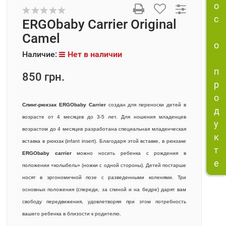
о
с
ERGObaby Carrier Original
Camel
о
Наличие:
Нет в наличии
п
850 грн.
р
о
Слинг-рюкзак ERGObaby Carrier
создан для переноски детей в
д
возрасте от 4 месяцев до 3-5 лет. Для ношения младенцев
у
возрастом до 4 месяцев разработана специальная младенческая
к
вставка в рюкзак (infant insert). Благодаря этой вставке, в рюкзаке
т
ERGObaby carrier
можно носить ребенка с рождения в
е
положении «колыбель» (ножки с одной стороны). Детей постарше
носят в эргономичной позе с разведенными коленями. Три
основных положения (спереди, за спиной и на бедре) дарят вам
свободу передвижения, удовлетворяя при этом потребность
вашего ребенка в близости к родителю.