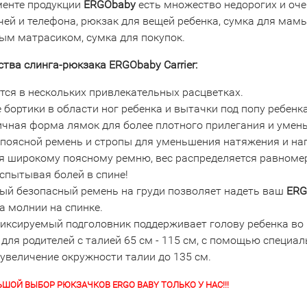
менте продукции
ERGObaby
есть множество недорогих и оче
ючей и телефона, рюкзак для вещей ребенка, сумка для ма
ым матрасиком, сумка для покупок.
тва слинга-рюкзака ERGObaby Carrier:
тся в нескольких привлекательных расцветках.
 бортики в области ног ребенка и вытачки под попу ребенк
ичная форма лямок для более плотного прилегания и умен
 поясной ремень и стропы для уменьшения натяжения и на
ря широкому поясному ремню, вес распределяется равномерн
испытывая болей в спине!
ный безопасный ремень на груди позволяет надеть ваш
ERG
а молнии на спинке.
фиксируемый подголовник поддерживает голову ребенка во 
 для родителей с талией 65 см - 115 см, с помощью специа
увеличение окружности талии до 135 см.
ШОЙ ВЫБОР РЮКЗАЧКОВ ERGO BABY ТОЛЬКО У НАС!!!