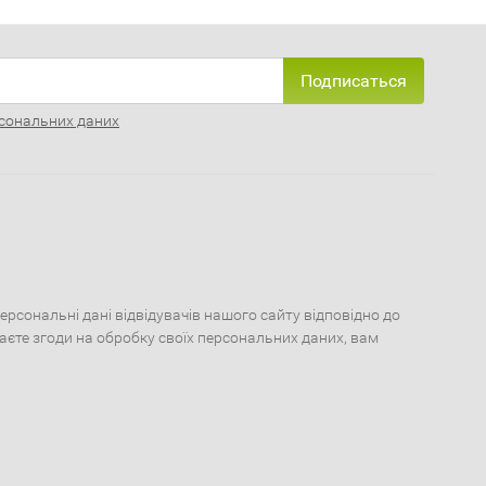
Подписаться
сональних даних
сональні дані відвідувачів нашого сайту відповідно до
даєте згоди на обробку своїх персональних даних, вам