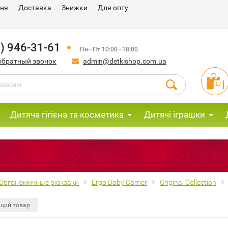
ння
Доставка
Знижки
Для опту
) 946-31-61
Пн—Пт 10:00—18:00
обратный звонок
admin@detkishop.com.ua
Дитяча гігієна та косметика
Дитячі іграшки
Эргономичные рюкзаки
Ergo Baby Carrier
Original Collection
щий товар