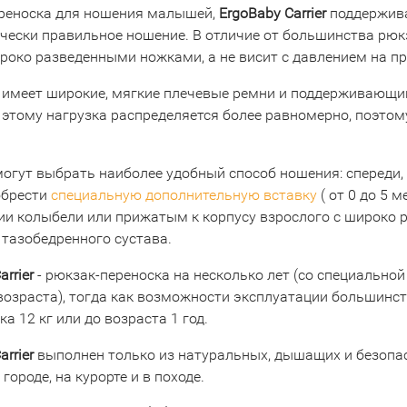
реноска для ношения малышей,
ErgoBaby Carrier
поддержива
чески правильное ношение. В отличие от большинства рюкз
ироко разведенными ножками, а не висит с давлением на п
 имеет широкие, мягкие плечевые ремни и поддерживающий
 этому нагрузка распределяется более равномерно, поэтом
могут выбрать наиболее удобный способ ношения: спереди,
обрести
специальную дополнительную вставку
( от 0 до 5 
ии колыбели или прижатым к корпусу взрослого с широко
 тазобедренного сустава.
arrier
- рюкзак-переноска на несколько лет (со специальной
 возраста), тогда как возможности эксплуатации большинс
ка 12 кг или до возраста 1 год.
arrier
выполнен только из натуральных, дышащих и безопас
 городе, на курорте и в походе.