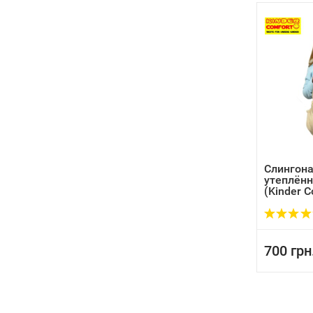
Слингон
утеплённ
(Kinder 
700 грн