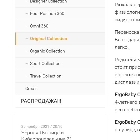
Designer Collection
Рюкзак-пе
физиологи
Four Position 360
сидит с ш
Omni 360
Переноска
Original Collection
Благодаря
легко.
Organic Collection
Родители 
Sport Collection
стоит при
в положен
Travel Collection
дисплазии
Omali
ErgoBaby C
РАСПРОДАЖА!!!
4-летнего
веса ребен
ErgoBaby C
25 ноября 2021 / 20:16
на улице, в
Чёрная Пятница и
Киберпонедельник 21