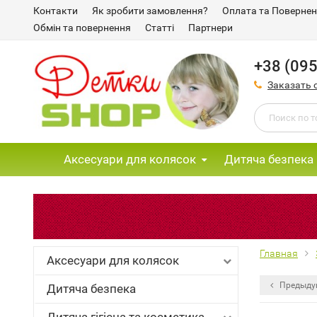
Контакти
Як зробити замовлення?
Оплата та Поверне
Обмін та повернення
Статті
Партнери
+38 (095
Заказать 
Аксесуари для колясок
Дитяча безпека
Главная
Аксесуари для колясок
Предыду
Дитяча безпека