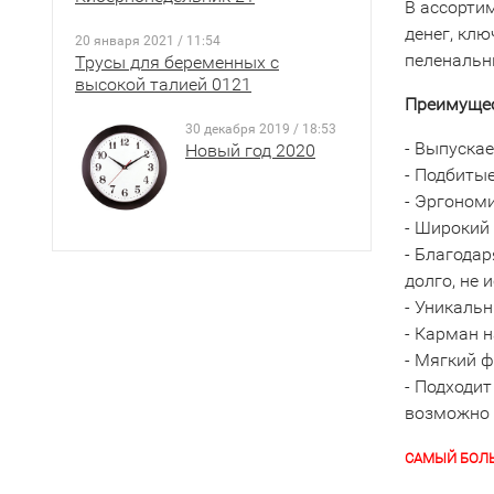
В ассорти
денег, кл
20 января 2021 / 11:54
пеленальн
Трусы для беременных с
высокой талией 0121
Преимущес
30 декабря 2019 / 18:53
- Выпускае
Новый год 2020
- Подбитые
- Эргоном
- Широкий
- Благода
долго, не 
- Уникаль
- Карман н
- Мягкий 
- Подходит
возможно 
САМЫЙ БОЛЬ