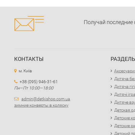
Получай последние 
КОНТАКТЫ
РАЗДЕЛ
м. Київ
Аксесуари
Дитяча бе
+38 (095) 946-31-61
Дитяча гіг
Пн—Пт 10:00—18:00
Дитячі іг
admin@detkishop.com.ua
Дитяче вз
зимние конверты в коляску
Детская о
Детские к
Детские р
Детский т