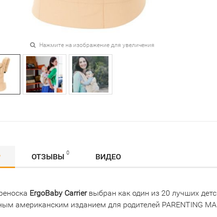
Нажмите на изображение для увеличения
0
Р
ОТЗЫВЫ
ВИДЕО
реноска
ErgoBaby Carrier
выбран как один из 20 лучших детс
ным американским изданием для родителей PARENTING MA