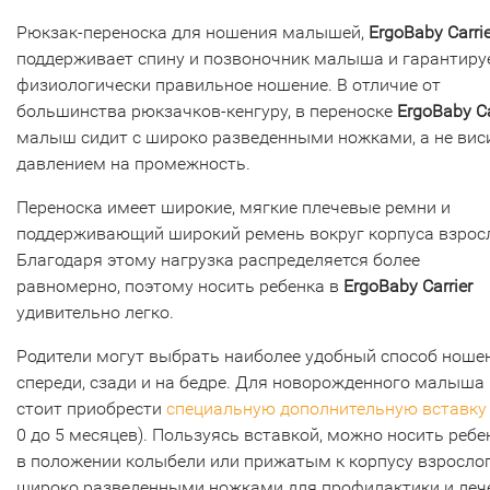
Рюкзак-переноска для ношения малышей,
ErgoBaby Carrie
поддерживает спину и позвоночник малыша и гарантиру
физиологически правильное ношение. В отличие от
большинства рюкзачков-кенгуру, в переноске
ErgoBaby Ca
малыш сидит с широко разведенными ножками, а не вис
давлением на промежность.
Переноска имеет широкие, мягкие плечевые ремни и
поддерживающий широкий ремень вокруг корпуса взрос
Благодаря этому нагрузка распределяется более
равномерно, поэтому носить ребенка в
ErgoBaby Carrier
удивительно легко.
Родители могут выбрать наиболее удобный способ ноше
спереди, сзади и на бедре. Для новорожденного малыша
стоит приобрести
специальную дополнительную вставку
0 до 5 месяцев). Пользуясь вставкой, можно носить ребе
в положении колыбели или прижатым к корпусу взрослог
широко разведенными ножками для профилактики и леч