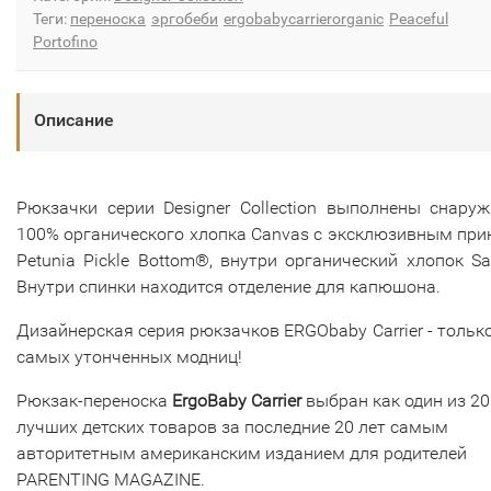
Теги:
переноска
эргобеби
ergobabycarrierorganic
Peaceful
Portofino
Описание
Рюкзачки серии Designer Collection выполнены снару
100% органического хлопка Canvas с эксклюзивным пр
Petunia Pickle Bottom®, внутри органический хлопок Sa
Внутри спинки находится отделение для капюшона.
Дизайнерская серия рюкзачков ERGObaby Carrier - тольк
самых утонченных модниц!
Рюкзак-переноска
ErgoBaby Carrier
выбран как один из 20
лучших детских товаров за последние 20 лет самым
авторитетным американским изданием для родителей
PARENTING MAGAZINE.