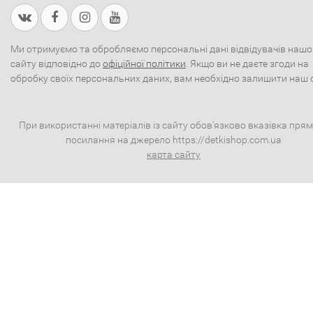
Ми отримуємо та обробляємо персональні дані відвідувачів нашо
сайту відповідно до
офіційної політики
. Якщо ви не даєте згоди на
обробку своїх персональних даних, вам необхідно залишити наш 
При використанні матеріалів із сайту обов'язково вказівка пря
посилання на джерело https://detkishop.com.ua
карта сайту