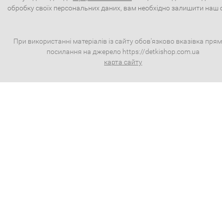
обробку своїх персональних даних, вам необхідно залишити наш 
При використанні матеріалів із сайту обов'язково вказівка пря
посилання на джерело https://detkishop.com.ua
карта сайту