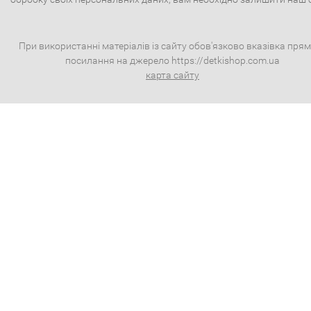
При використанні матеріалів із сайту обов'язково вказівка пря
посилання на джерело https://detkishop.com.ua
карта сайту