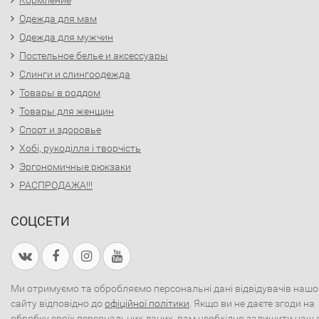
Кормление
Одежда для мам
Одежда для мужчин
Постельное белье и аксессуары
Слинги и слингоодежда
Товары в роддом
Товары для женщин
Спорт и здоровье
Хобі, рукоділля і творчість
Эргономичные рюкзаки
РАСПРОДАЖА!!!
СОЦСЕТИ
Ми отримуємо та обробляємо персональні дані відвідувачів нашо
сайту відповідно до
офіційної політики
. Якщо ви не даєте згоди на
обробку своїх персональних даних, вам необхідно залишити наш 