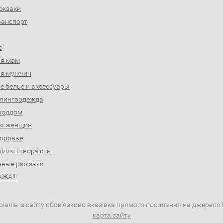
юкзаки
ранспорт
е
ля мам
ля мужчин
е белье и аксессуары
слингоодежда
роддом
ля женщин
доровье
ділля і творчість
чные рюкзаки
ЖА!!!
іалів із сайту обов'язково вказівка прямого посилання на джерело h
карта сайту