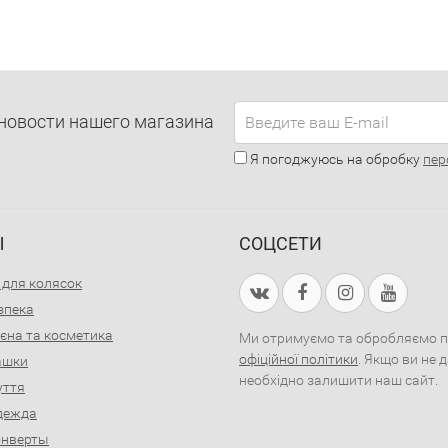
новости нашего магазина
Я погоджуюсь на обробку
пер
Ы
СОЦСЕТИ
 для колясок
зпека
ієна та косметика
Ми отримуємо та обробляємо пер
офіційної політики
. Якщо ви не 
рашки
необхідно залишити наш сайт.
уття
дежда
онверты