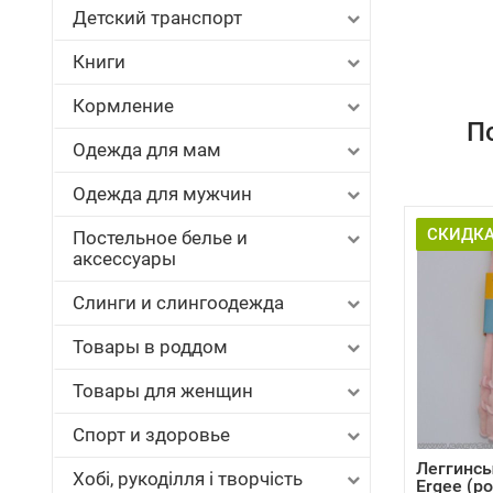
Детский транспорт
Книги
Кормление
П
Одежда для мам
Одежда для мужчин
СКИДКА
Постельное белье и
аксессуары
Слинги и слингоодежда
Товары в роддом
Товары для женщин
Спорт и здоровье
Леггинсы
Хобі, рукоділля і творчість
Ergee (р