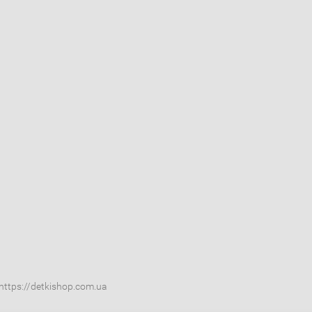
ttps://detkishop.com.ua