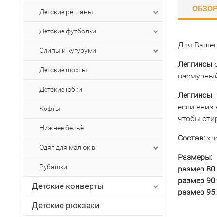
ОБЗО
Детские регланы
Детские футболки
Для Вашег
Слипы и кугуруми
Леггинсы
о
Детские шорты
пасмурный
Детские юбки
Леггинсы
–
если вниз 
Кофты
чтобы стир
Нижнее бельё
Состав:
хло
Одяг для малюків
Размеры:
Рубашки
размер 80
размер 90
Детские конверты
размер 95
Детские рюкзаки