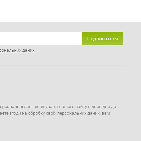
Подписаться
сональних даних
сональні дані відвідувачів нашого сайту відповідно до
даєте згоди на обробку своїх персональних даних, вам