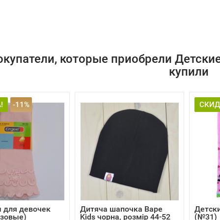
окупатели, которые приобрели Детские
купили
!
-11%
СКИД
 для девочек
Дитяча шапочка Bape
Детски
озовые)
Kids чорна, розмір 44-52
(№31)