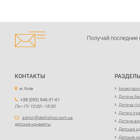
Получай последние 
КОНТАКТЫ
РАЗДЕЛ
м. Київ
Аксесуари
Дитяча бе
+38 (095) 946-31-61
Дитяча гіг
Пн—Пт 10:00—18:00
Дитячі іг
admin@detkishop.com.ua
Дитяче вз
детские конверты
Детская о
Детские к