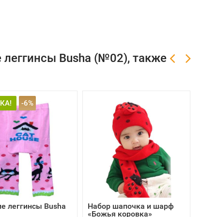
 леггинсы Busha (№02), также
КА!
-6%
е леггинсы Busha
Набор шапочка и шарф
Дет
«Божья коровка»
мед