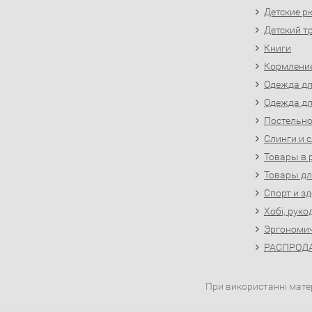
Детские р
Детский т
Книги
Кормлени
Одежда д
Одежда д
Постельно
Слинги и 
Товары в 
Товары д
Спорт и з
Хобі, руко
Эргономи
РАСПРОДА
При використанні матер