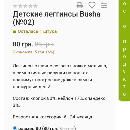
о
с
Детские леггинсы Busha
(№02)
о
Осталась 1 штука
п
80 грн.
85 грн.
р
Экономия:
5 грн.
(
6%
)
о
д
Леггинсы отлично согреют ножки малыша,
у
а симпатичные рисунки на попках
к
поднимут настроение даже в самый
т
пасмурный день!
е
Состав: хлопок 80%, нейлон 17%, спандекс
3%.
Возрастная категория: 6...24 месяца.
размер 80
(
80 грн.
85 грн.
)