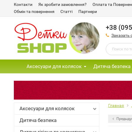
Контакти
Як зробити замовлення?
Оплата та Поверне
Обмін та повернення
Статті
Партнери
+38 (095
Заказать 
Аксесуари для колясок
Дитяча безпека
Главная
Аксесуари для колясок
Предыду
Дитяча безпека