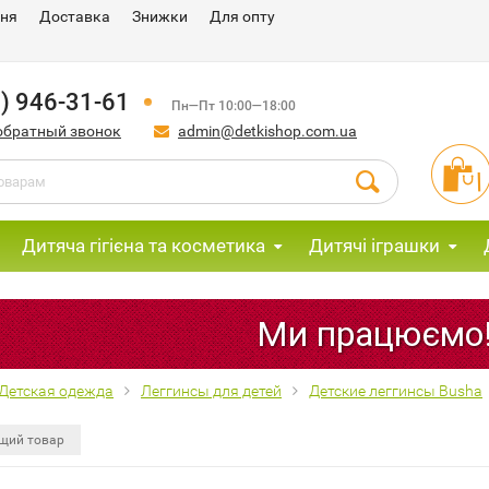
ння
Доставка
Знижки
Для опту
) 946-31-61
Пн—Пт 10:00—18:00
обратный звонок
admin@detkishop.com.ua
Дитяча гігієна та косметика
Дитячі іграшки
Ми працюємо! Пиш
Детская одежда
Леггинсы для детей
Детские леггинсы Busha
щий товар