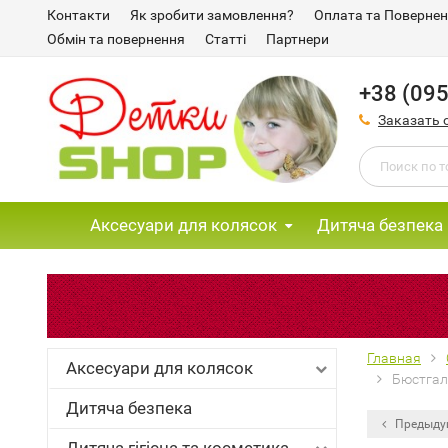
Контакти
Як зробити замовлення?
Оплата та Поверне
Обмін та повернення
Статті
Партнери
+38 (095
Заказать 
Аксесуари для колясок
Дитяча безпека
Главная
Аксесуари для колясок
Бюстгаль
Дитяча безпека
Предыду