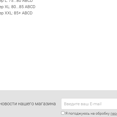
р L: 75...80 ABCD
р XL: 80...85 ABCD
ер XXL: 85+ ABCD
новости нашего магазина
Я погоджуюсь на обробку
пер