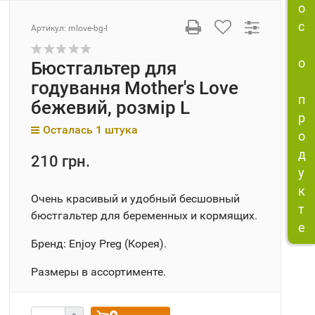
о
с
Артикул:
mlove-bg-l
о
Бюстгальтер для
годування Mother's Love
п
бежевий, розмір L
р
Осталась 1 штука
о
д
210 грн.
у
к
Очень красивый и удобный бесшовный
т
бюстгальтер для беременных и кормящих.
е
Бренд: Enjoy Preg (Корея).
Размеры в ассортименте.