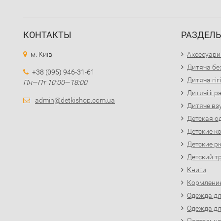
КОНТАКТЫ
РАЗДЕЛ
м. Київ
Аксесуари
Дитяча бе
+38 (095) 946-31-61
Дитяча гіг
Пн—Пт 10:00—18:00
Дитячі іг
admin@detkishop.com.ua
Дитяче вз
Детская о
Детские к
Детские р
Детский т
Книги
Кормлени
Одежда д
Одежда д