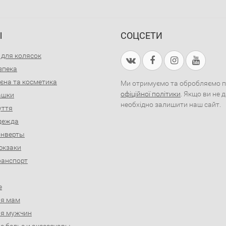
Ы
СОЦСЕТИ
 для колясок
зпека
ієна та косметика
Ми отримуємо та обробляємо пер
офіційної політики
. Якщо ви не 
рашки
необхідно залишити наш сайт.
уття
дежда
онверты
юкзаки
ранспорт
е
ля мам
ля мужчин