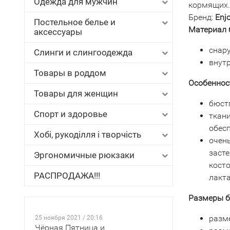
Одежда для мужчин
кормящих.
Бренд:
Enj
Постельное белье и
Материал 
аксессуары
снару
Слинги и слингоодежда
внутр
Товары в роддом
Особеннос
Товары для женщин
бюстг
Спорт и здоровье
ткан
обес
Хобі, рукоділля і творчість
очен
засте
Эргономичные рюкзаки
кост
РАСПРОДАЖА!!!
лакт
Размеры б
разме
25 ноября 2021 / 20:16
Чёрная Пятница и