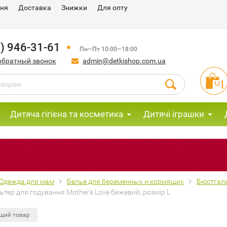
ння
Доставка
Знижки
Для опту
) 946-31-61
Пн—Пт 10:00—18:00
обратный звонок
admin@detkishop.com.ua
Дитяча гігієна та косметика
Дитячі іграшки
Одежда для мам
Белье для беременных и кормящих
Бюстгал
тер для годування Mother's Love бежевий, розмір L
щий товар