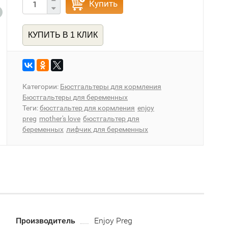
Купить
КУПИТЬ В 1 КЛИК
Категории:
Бюстгальтеры для кормления
Бюстгальтеры для беременных
Теги:
бюстгальтер для кормления
enjoy
preg
mother's love
бюстгальтер для
беременных
лифчик для беременных
Производитель
Enjoy Preg