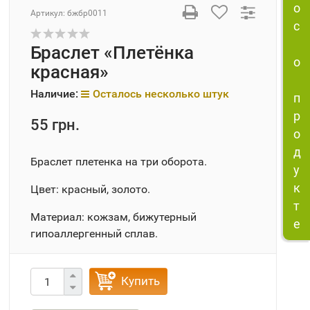
о
Артикул:
бжбр0011
с
Браслет «Плетёнка
о
красная»
Наличие:
Осталось несколько штук
п
р
55 грн.
о
д
Браслет плетенка на три оборота.
у
к
Цвет: красный, золото.
т
Материал: кожзам, бижутерный
е
гипоаллергенный сплав.
Купить