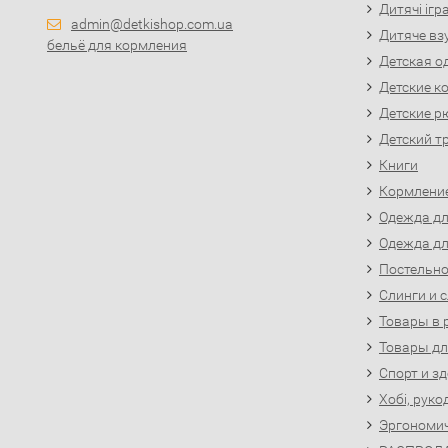
Дитячі іг
admin@detkishop.com.ua
Дитяче вз
бельё для кормления
Детская о
Детские к
Детские р
Детский т
Книги
Кормлени
Одежда д
Одежда д
Постельно
Слинги и 
Товары в 
Товары д
Спорт и з
Хобі, руко
Эргономи