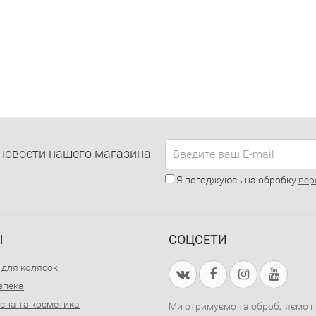
новости нашего магазина
Я погоджуюсь на обробку
пер
Ы
СОЦСЕТИ
 для колясок
зпека
ієна та косметика
Ми отримуємо та обробляємо пер