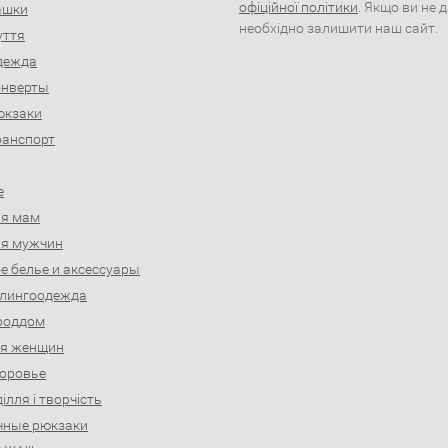
офіційної політики
. Якщо ви не 
рашки
необхідно залишити наш сайт.
уття
дежда
онверты
юкзаки
ранспорт
е
ля мам
ля мужчин
е белье и аксессуары
слингоодежда
роддом
ля женщин
доровье
ділля і творчість
чные рюкзаки