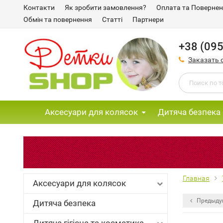
Контакти
Як зробити замовлення?
Оплата та Поверне
Обмін та повернення
Статті
Партнери
+38 (095
Заказать 
Аксесуари для колясок
Дитяча безпека
Главная
Аксесуари для колясок
Предыду
Дитяча безпека