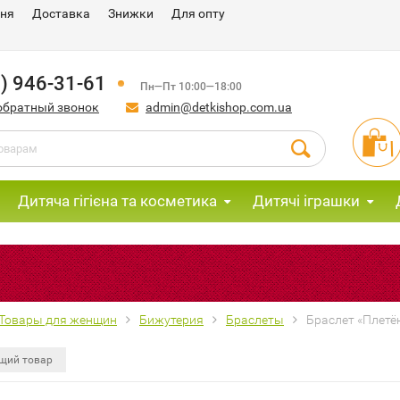
ння
Доставка
Знижки
Для опту
) 946-31-61
Пн—Пт 10:00—18:00
обратный звонок
admin@detkishop.com.ua
Дитяча гігієна та косметика
Дитячі іграшки
Товары для женщин
Бижутерия
Браслеты
Браслет «Плетё
щий товар