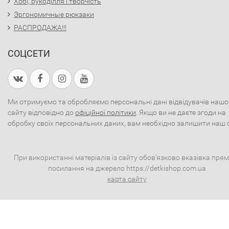
Хобі, рукоділля і творчість
Эргономичные рюкзаки
РАСПРОДАЖА!!!
СОЦСЕТИ
Ми отримуємо та обробляємо персональні дані відвідувачів нашо
сайту відповідно до
офіційної політики
. Якщо ви не даєте згоди на
обробку своїх персональних даних, вам необхідно залишити наш 
При використанні матеріалів із сайту обов'язково вказівка пря
посилання на джерело https://detkishop.com.ua
карта сайту