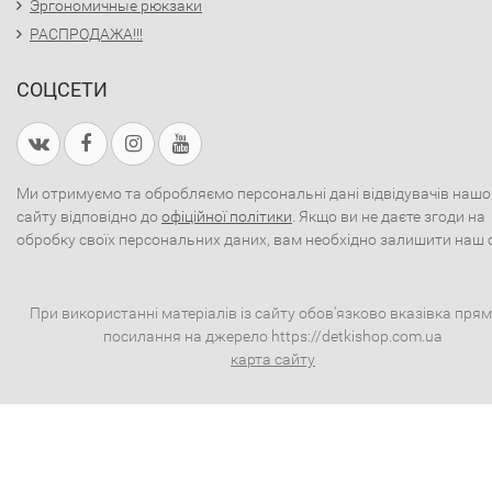
Эргономичные рюкзаки
РАСПРОДАЖА!!!
СОЦСЕТИ
Ми отримуємо та обробляємо персональні дані відвідувачів нашо
сайту відповідно до
офіційної політики
. Якщо ви не даєте згоди на
обробку своїх персональних даних, вам необхідно залишити наш 
При використанні матеріалів із сайту обов'язково вказівка пря
посилання на джерело https://detkishop.com.ua
карта сайту