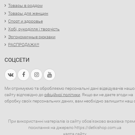
Товары в роддом
Товары для женщин
Спорт и здоровье
Хобі, рукоділля і творчість
Эргономичные рюкзаки
РАСПРОДАЖА!!!
СОЦСЕТИ
Ми отримуємо та обробляємо персональні дані відвідувачів нашо
сайту відповідно до
офіційної політики
. Якщо ви не даєте згоди на
обробку своїх персональних даних, вам необхідно залишити наш 
При використанні матеріалів із сайту обов'язково вказівка пря
посилання на джерело https://detkishop.com.ua
карта сайту